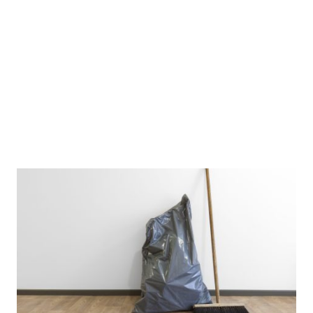
1 Buchungstag
12:30 Uhr (Buchungstag) - 6:00 Uhr (Folgetag)
Auf- und Abbautag optional möglich
Vermietung nur tageweise!
895,- €