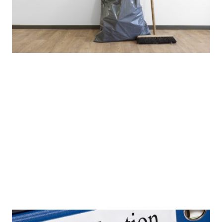
Endreinigung
Übergabe "besenrein"
Geschirr, Gläser, Theke sind zu reinigen
Müll- und Deko-Reste sind mitzunehmen
Bodenreinigung maschinell durch uns
95,- €