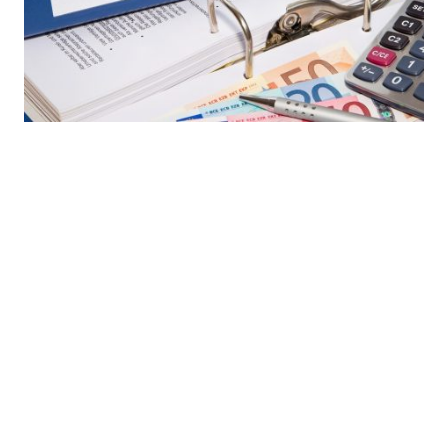
Kaution
Hinterlegung per Überweisung
bis spätesten 1 Woche vor Veranstaltung
evtl. Verrechnung bei Schäden
Rückerstattung ebenfalls bargeldlos
300,- €