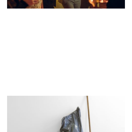
Feier, Party, Event
1 Buchungstag
12:30 Uhr (Buchungstag) - 6:00 Uhr (Folgetag)
Auf- und Abbautag optional möglich
Vermietung nur tageweise!
655,- €