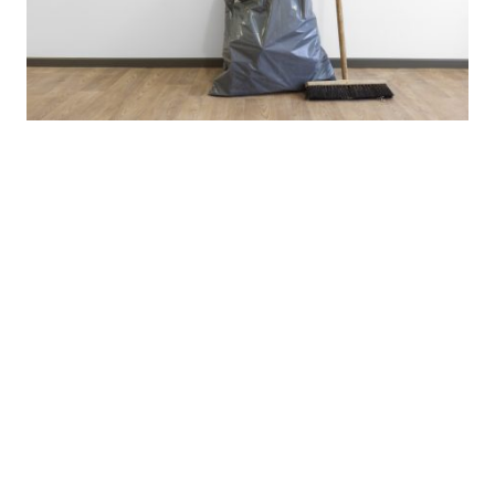
Endreinigung
Übergabe "besenrein"
Geschirr, Gläser, Theke sind zu reinigen
Müll- und Deko-Reste sind mitzunehmen
Bodenreinigung maschinell durch uns
95,- €