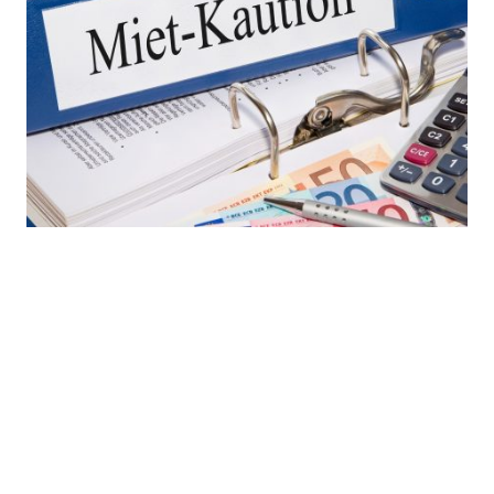
Kaution
Hinterlegung per Überweisung
bis spätesten 1 Woche vor Veranstaltung
evtl. Verrechnung bei Schäden
Rückerstattung ebenfalls bargeldlos
200,- €