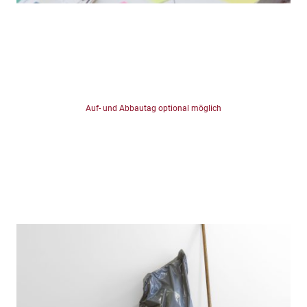
Seminare
1 Seminartag
08:00 Uhr - 18:00 Uhr
Stühle, Tische, Geschirr inklusive
Auf- und Abbautag optional möglich
Vermietung nur tageweise!
305,- €