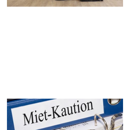
Endreinigung
Übergabe "besenrein"
Geschirr, Gläser, Theke sind zu reinigen
Müll- und Deko-Reste sind mitzunehmen
Bodenreinigung maschinell durch uns
95,- €