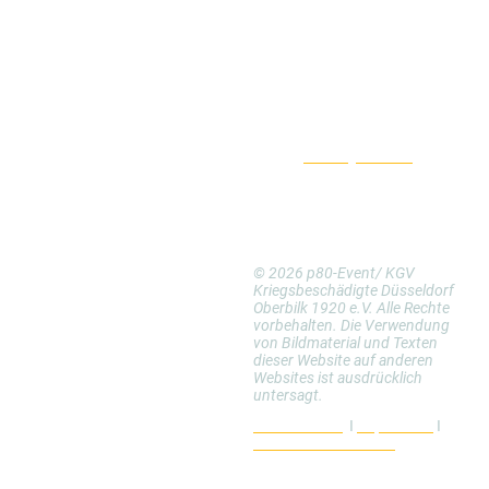
p80-Event
Vorreservierung:
Nutzen Sie bitte
unseren
Buchungskalender
Stoffeler Kapellenweg 80
Besichtigung:
Sonntags
40225 Düsseldorf
nach
Terminvereinbarung
00 49 211-158 69 735
kontakt@p80-event.de
© 2026 p80-Event/ KGV
Kriegsbeschädigte Düsseldorf
Oberbilk 1920 e.V. Alle Rechte
vorbehalten. Die Verwendung
von Bildmaterial und Texten
dieser Website auf anderen
Websites ist ausdrücklich
untersagt.
Bildnachweis
I
Impressum
I
Datenschutzerklärung