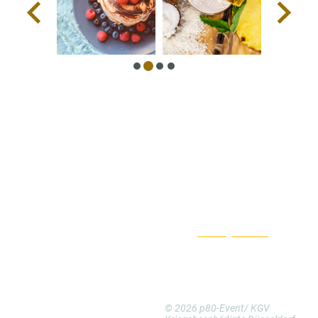
p80-Event
Vorreservierung:
Nutzen Sie bitte
unseren
Buchungskalender
Stoffeler Kapellenweg 80
Besichtigung:
Sonntags
40225 Düsseldorf
nach
Terminvereinbarung
00 49 211-158 69 735
kontakt@p80-event.de
© 2026 p80-Event/ KGV